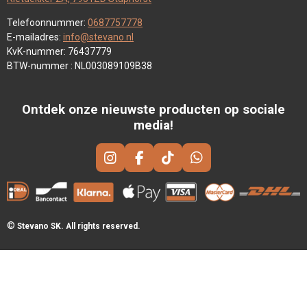
Telefoonnummer:
0687757778
E-mailadres:
info@stevano.nl
KvK-nummer: 76437779
BTW-nummer : NL003089109B38
Ontdek onze nieuwste producten op sociale
media!
I
F
T
W
N
A
I
H
S
C
K
A
T
E
T
T
A
B
O
S
©
Stevano SK. All rights reserved.
G
O
K
A
R
O
P
A
K
P
M