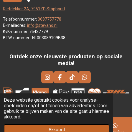
Rietdekker 2A, 7951ZD Staphorst
Telefoonnummer:
0687757778
E-mailadres:
info@stevano.nl
KvK-nummer: 76437779
BTW-nummer : NL003089109B38
Ontdek onze nieuwste producten op sociale
media!
I
F
T
W
N
A
I
H
S
C
K
A
T
E
T
T
Deze website gebruikt cookies voor analyse-
A
B
O
S
doeleinden en/of het tonen van advertenties. Door
©
Stevano SK. All rights reserved.
G
O
K
A
gebruik te blijven maken van de site gaat u hiermee
R
O
P
akkoord.
A
K
P
M
Akkoord
E-mailadres
Telefoonnummer
Instagram
WhatsApp