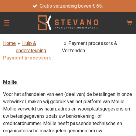
Gratis verzending boven € 65.-
Ga
direct
naar
de
hoofdinhoud
Home
»
Hulp &
»
Payment processors &
ondersteuning
Verzenden
Payment processors:
Mollie
Voor het afhandelen van een (deel van) de betalingen in onze
webwinkel, maken wij gebruik van het platform van Mollie.
Mollie verwerkt uw naam, adres en woonplaatsgegevens en
uw betaalgegevens zoals uw bankrekening- of
creditcardnummer. Mollie heeft passende technische en
organisatorische maatregelen genomen om uw