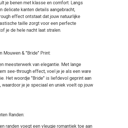
lt je benen met klasse en comfort. Langs
jn delicate kanten details aangebracht,
ough effect ontstaat dat jouw natuurlijke
stische taille zorgt voor een perfecte
of je de hele nacht laat stralen.
 Mouwen & "Bride" Print:
en meesterwerk van elegantie. Met lange
m see-through effect, voel je je als een ware
ie. Het woordje "Bride" is liefdevol geprint aan
 waardoor je je speciaal en uniek voelt op jouw
ten Randen:
en randen voegt een vleugje romantiek toe aan