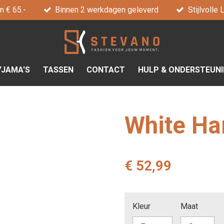
n € 65.-
Binnen 2 werkdagen geleverd
Stijlvolle
YJAMA'S
TASSEN
CONTACT
HULP & ONDERSTEUN
White H
€ 52,99
Kleur
Maat