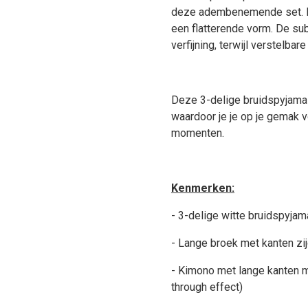
deze adembenemende set. D
een flatterende vorm. De sub
verfijning, terwijl verstelb
Deze 3-delige bruidspyjama
waardoor je je op je gemak vo
momenten.
Kenmerken:
- 3-delige witte bruidspyja
- Lange broek met kanten zi
- Kimono met lange kanten m
through effect)