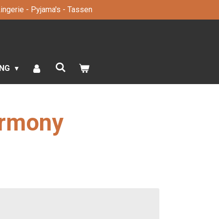
 Lingerie - Pyjama's - Tassen
ING
armony