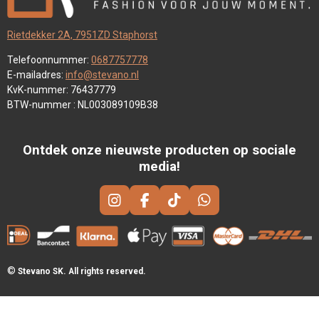
Rietdekker 2A, 7951ZD Staphorst
Telefoonnummer:
0687757778
E-mailadres:
info@stevano.nl
KvK-nummer: 76437779
BTW-nummer : NL003089109B38
Ontdek onze nieuwste producten op sociale
media!
I
F
T
W
N
A
I
H
S
C
K
A
T
E
T
T
A
B
O
S
©
Stevano SK. All rights reserved.
G
O
K
A
R
O
P
A
K
P
M