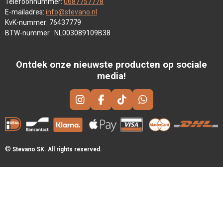
Telefoonnummer:
0687757778
E-mailadres:
info@stevano.nl
KvK-nummer: 76437779
BTW-nummer : NL003089109B38
Ontdek onze nieuwste producten op sociale
media!
I
F
T
W
N
A
I
H
S
C
K
A
T
E
T
T
A
B
O
S
©
Stevano SK. All rights reserved.
G
O
K
A
R
O
P
A
K
P
M