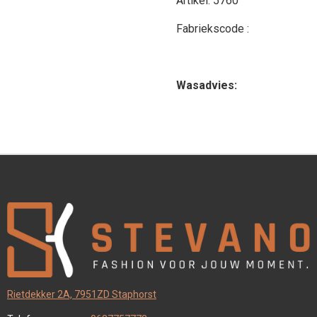
Artikel: 5760
Fabriekscode :
Wasadvies:
Rietdekker 2A, 7951ZD Staphorst