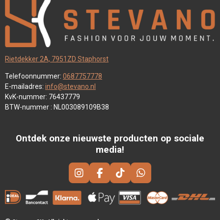
Rietdekker 2A, 7951ZD Staphorst
Telefoonnummer:
0687757778
E-mailadres:
info@stevano.nl
KvK-nummer: 76437779
BTW-nummer : NL003089109B38
Ontdek onze nieuwste producten op sociale
media!
I
F
T
W
N
A
I
H
S
C
K
A
T
E
T
T
A
B
O
S