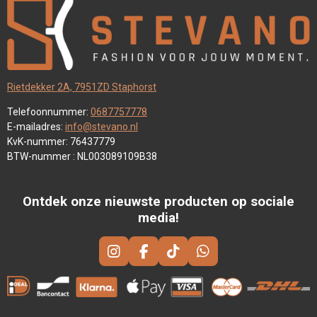
Rietdekker 2A, 7951ZD Staphorst
Telefoonnummer:
0687757778
E-mailadres:
info@stevano.nl
KvK-nummer: 76437779
BTW-nummer : NL003089109B38
Ontdek onze nieuwste producten op sociale
media!
I
F
T
W
N
A
I
H
S
C
K
A
T
E
T
T
A
B
O
S