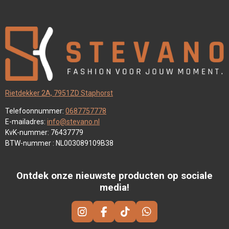
Rietdekker 2A, 7951ZD Staphorst
Telefoonnummer:
0687757778
E-mailadres:
info@stevano.nl
KvK-nummer: 76437779
BTW-nummer : NL003089109B38
Ontdek onze nieuwste producten op sociale
media!
I
F
T
W
N
A
I
H