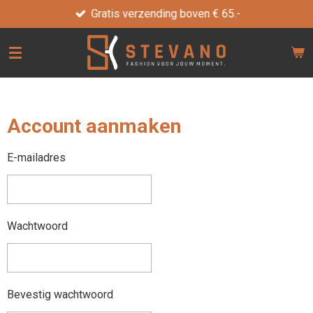
Gratis verzending boven € 65.-
Ga
direct
naar
de
hoofdinhoud
Account aanmaken
E-mailadres
Wachtwoord
Bevestig wachtwoord