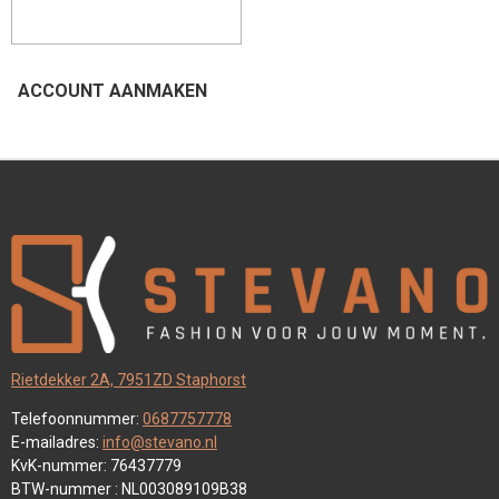
ACCOUNT AANMAKEN
Rietdekker 2A, 7951ZD Staphorst
Telefoonnummer:
0687757778
E-mailadres:
info@stevano.nl
KvK-nummer: 76437779
BTW-nummer : NL003089109B38